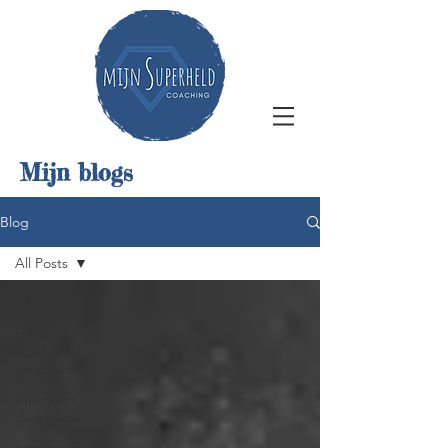
Mijn blogs
Blog
All Posts
All Posts
over
inzichten
gesproken
theorie in
de praktijk
persoonlijk