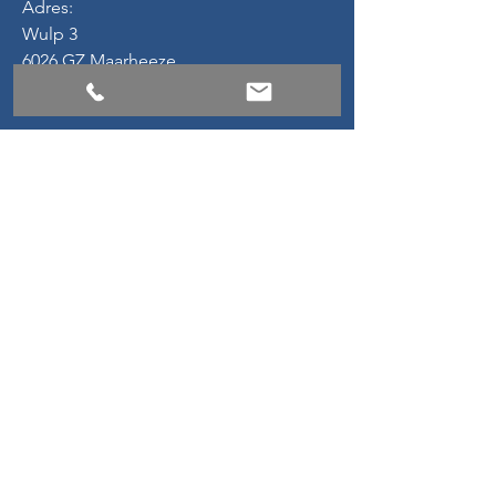
Adres:
Wulp 3
6026 GZ Maarheeze
Mijn aanbod
Mijn Superheld Reis (kind, jongere)