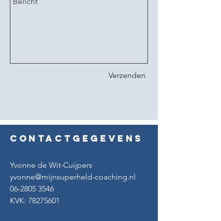
Verzenden
Contactgegevens
Yvonne de Wit-Cuijpers
yvonne@mijnsuperheld-coaching.nl
06-2805 3546
KVK:
78275601