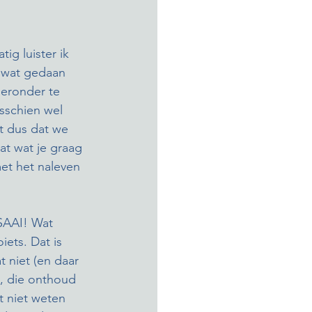
g luister ik 
t wat gedaan 
eronder te 
sschien wel 
 dus dat we 
at wat je graag 
met het naleven 
SAAI! Wat 
ets. Dat is 
 niet (en daar 
d, die onthoud 
t niet weten 