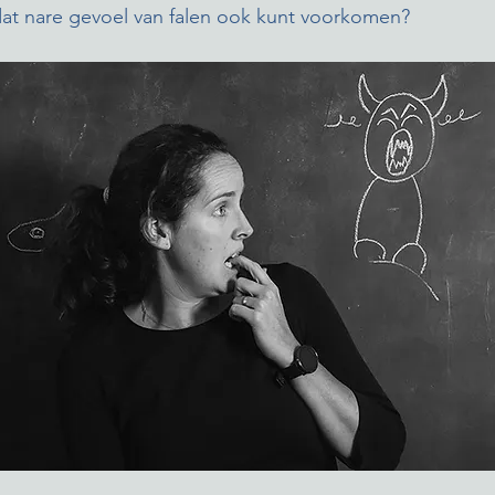
dat nare gevoel van falen ook kunt voorkomen?