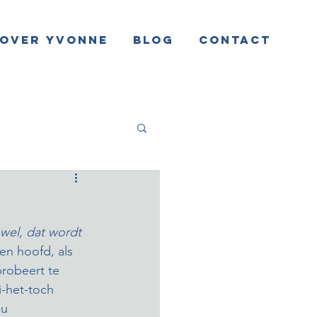
Over Yvonne
Blog
Contact
e wel, dat wordt 
en hoofd, als 
robeert te 
i-het-toch 
ou 