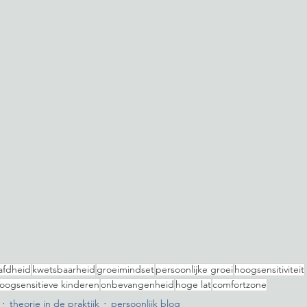
fdheid
kwetsbaarheid
groeimindset
persoonlijke groei
hoogsensitiviteit
oogsensitieve kinderen
onbevangenheid
hoge lat
comfortzone
theorie in de praktijk
persoonlijk blog