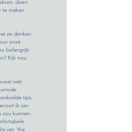
n doen, doen
e te maken 
wat ze denken 
door onze 
zo belangrijk 
n? Kijk nou 
voel niet 
uurrode 
bedoelde tips 
genoot ik van 
s zou kunnen. 
mfortabele 
ra van 'the 