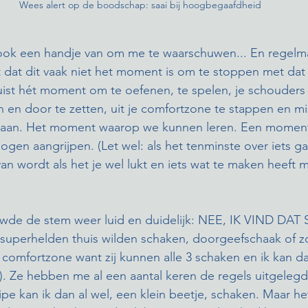
Wees alert op de boodschap: saai bij hoogbegaafdheid
ook een handje van om me te waarschuwen... En regelmati
eet dat dit vaak niet het moment is om te stoppen met da
ist hét moment om te oefenen, te spelen, je schouders 
n en door te zetten, uit je comfortzone te stappen en mi
 gaan. Het moment waarop we kunnen leren. Een moment
en aangrijpen. (Let wel: als het tenminste over iets ga
ij van wordt als het je wel lukt en iets wat te maken heeft 
wde de stem weer luid en duidelijk: NEE, IK VIND DAT 
superhelden thuis wilden schaken, doorgeefschaak of zoi
 comfortzone want zij kunnen alle 3 schaken en ik kan dat
..). Ze hebben me al een aantal keren de regels uitgeleg
cipe kan ik dan al wel, een klein beetje, schaken. Maar he