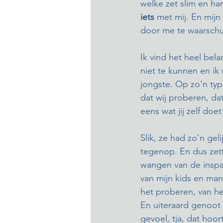
welke zet slim en ha
iets 
met mij. En mijn 
door me te waarsch
Ik vind het heel bel
niet te kunnen en ik
jongste. Op zo'n typi
dat wij proberen, da
eens wat jij zelf doet
Slik, ze had zo'n ge
tegenop. En dus zett
wangen van de inspa
van mijn kids en man (
het proberen, van h
En uiteraard genoot 
gevoel, tja, dat hoor