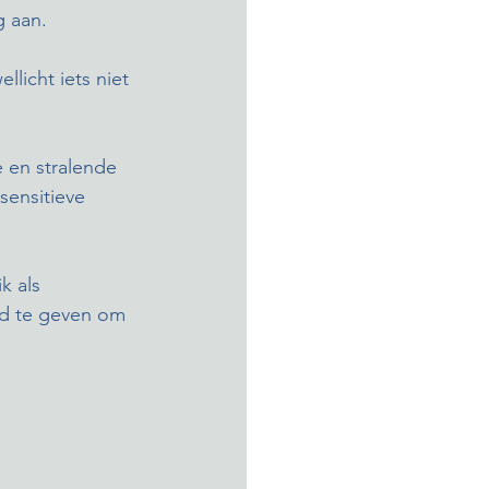
g aan. 
licht iets niet 
e en stralende 
ensitieve 
k als 
ed te geven om 