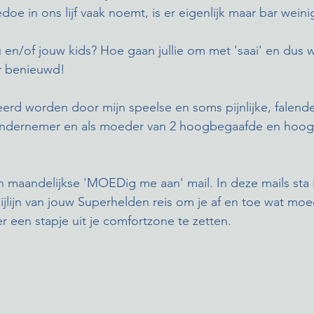
edoe in ons lijf vaak noemt, is er eigenlijk maar bar weini
 en/of jouw kids? Hoe gaan jullie om met 'saai' en dus wel
r benieuwd!
reerd worden door mijn speelse en soms pijnlijke, falend
ndernemer en als moeder van 2 hoogbegaafde en hoogs
n maandelijkse 'MOEDig me aan' mail. In deze mails sta i
ijlijn van jouw Superhelden reis om je af en toe wat mo
er een stapje uit je comfortzone te zetten.