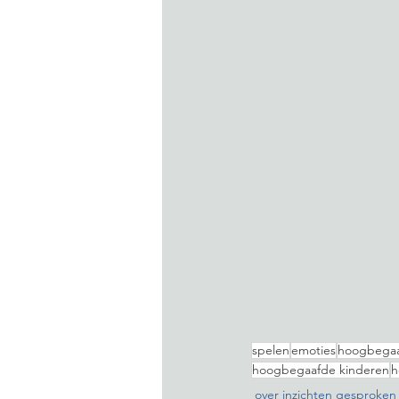
spelen
emoties
hoogbegaa
hoogbegaafde kinderen
h
over inzichten gesproken