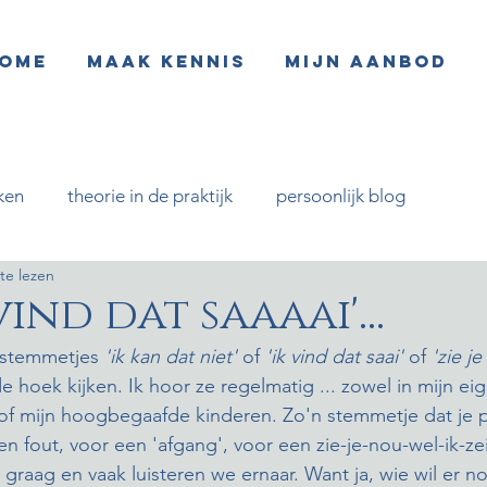
ome
Maak kennis
Mijn aanbod
ken
theorie in de praktijk
persoonlijk blog
te lezen
 vind dat saaaai'...
stemmetjes 
'ik kan dat niet'
 of 
'ik vind dat saai'
 of 
'zie j
 hoek kijken. Ik hoor ze regelmatig ... zowel in mijn eig
of mijn hoogbegaafde kinderen. Zo'n stemmetje dat je p
 fout, voor een 'afgang', voor een zie-je-nou-wel-ik-ze
graag en vaak luisteren we ernaar. Want ja, wie wil er n