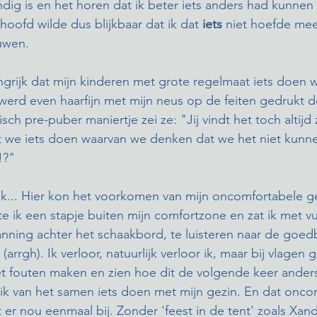
ndig is en het horen dat ik beter iets anders had kunne
hoofd wilde dus blijkbaar dat ik dat 
iets
 niet hoefde me
uwen. 
angrijk dat mijn kinderen met grote regelmaat iets doen 
 werd even haarfijn met mijn neus op de feiten gedrukt 
sch pre-puber maniertje zei ze: "Jij vindt het toch altijd 
t we iets doen waarvan we denken dat we het niet kunne
!?" 
lijk... Hier kon het voorkomen van mijn oncomfortabele ge
e ik een stapje buiten mijn comfortzone en zat ik met v
nning achter het schaakbord, te luisteren naar de goed
arrgh). Ik verloor, natuurlijk verloor ik, maar bij vlagen 
et fouten maken en zien hoe dit de volgende keer ander
ik van het samen iets doen met mijn gezin. En dat onco
t er nou eenmaal bij. Zonder 'feest in de tent' zoals Xand