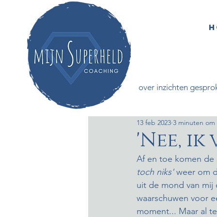
H
All Posts
over inzichten gespro
13 feb 2023
3 minuten om 
'Nee, ik
Af en toe komen de 
toch niks'
 weer om de
uit de mond van mij 
waarschuwen voor een
moment... Maar al te 