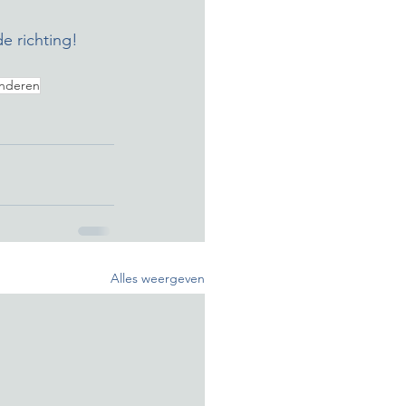
e richting!
inderen
Alles weergeven