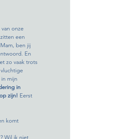
itten een 
"Mam, ben jij 
 antwoord. En 
et zo vaak trots 
vluchtige 
in mijn 
ering in 
op zijn!
 Eerst 
en komt 
 Wil ik niet 