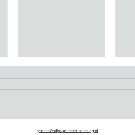
de 
Superheld kiest (soms)
voor zichzelf
yvonne@mijnsuperheld-coaching.nl