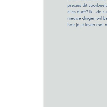
precies dit voorbeeld
alles durft? Ik - de 
nieuwe dingen wil be
hoe je je leven met