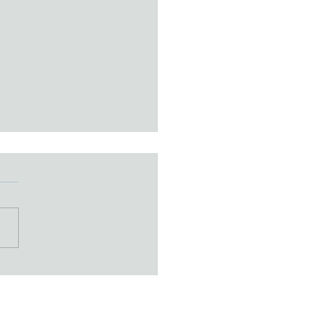
naam: Mijn Superheld