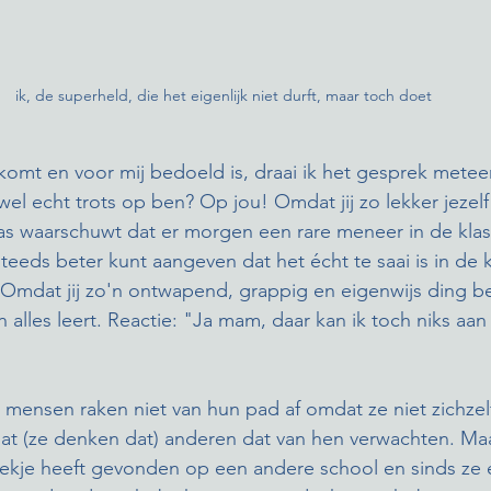
ik, de superheld, die het eigenlijk niet durft, maar toch doet
omt en voor mij bedoeld is, draai ik het gesprek metee
el echt trots op ben? Op jou! Omdat jij zo lekker jezelf b
as waarschuwt dat er morgen een rare meneer in de klas
f steeds beter kunt aangeven dat het écht te saai is in de k
Omdat jij zo'n ontwapend, grappig en eigenwijs ding be
n alles leert. Reactie: "Ja mam, daar kan ik toch niks aa
mensen raken niet van hun pad af omdat ze niet zichzelf
at (ze denken dat) anderen dat van hen verwachten. Maa
plekje heeft gevonden op een andere school en sinds ze 