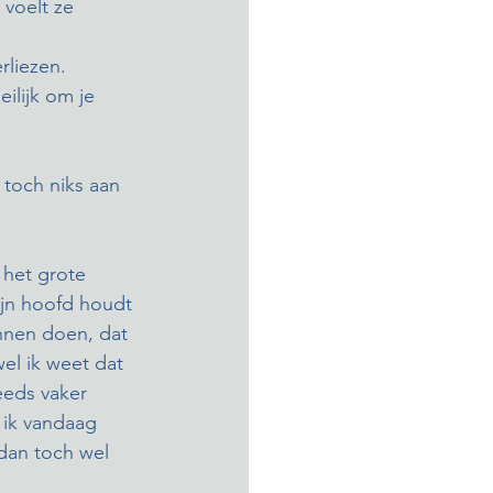
 voelt ze 
 
rliezen. 
ilijk om je 
toch niks aan 
 het grote 
ijn hoofd houdt 
nnen doen, dat 
el ik weet dat 
eeds vaker 
 ik vandaag 
dan toch wel 