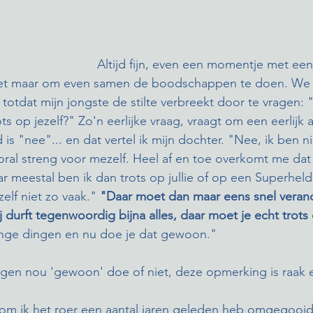
  Altijd fijn, even een momentje met een van onze 
 het maar om even samen de boodschappen te doen. We z
aar totdat mijn jongste de stilte verbreekt door te vragen: 
ots op jezelf?" Zo'n eerlijke vraag, vraagt om een eerlijk
 is "nee"... en dat vertel ik mijn dochter. "Nee, ik ben ni
oral streng voor mezelf. Heel af en toe overkomt me dat 
r meestal ben ik dan trots op jullie of op een Superheld 
elf niet zo vaak." 
"Daar moet dan maar eens snel verand
 durft tegenwoordig bijna alles, daar moet je echt trots 
enge dingen en nu doe je dat gewoon." 
ngen nou 'gewoon' doe of niet, deze opmerking is raak 
arom ik het roer een aantal jaren geleden heb omgegooid?