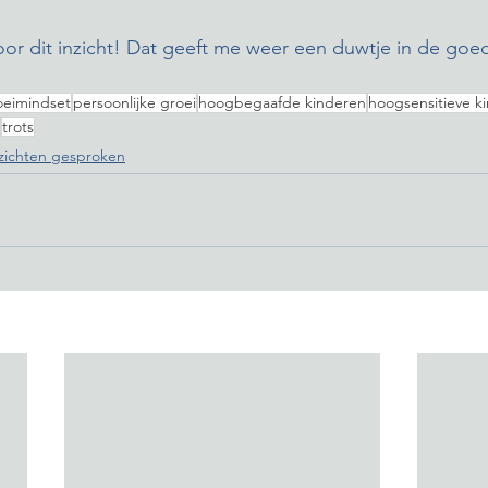
oor dit inzicht! Dat geeft me weer een duwtje in de goed
oeimindset
persoonlijke groei
hoogbegaafde kinderen
hoogsensitieve k
trots
nzichten gesproken