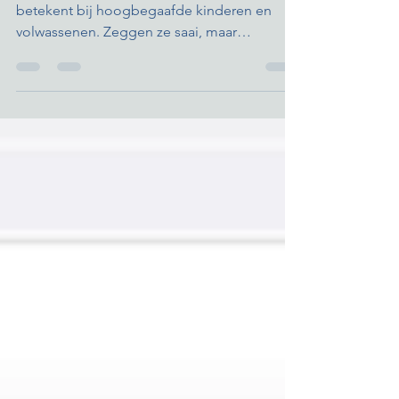
'Nee, ik vind dat saai'... Let op wat saaiheid
betekent bij hoogbegaafde kinderen en
volwassenen. Zeggen ze saai, maar
bedoelen ze spannend?