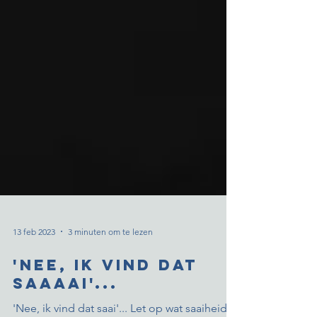
13 feb 2023
3 minuten om te lezen
'Nee, ik vind dat
saaaai'...