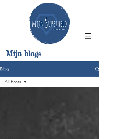
Mijn blogs
Blog
All Posts
All Posts
over
inzichten
gesproken
theorie in
de praktijk
persoonlijk