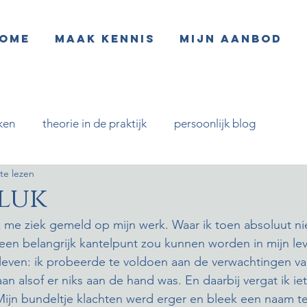
ome
Maak kennis
Mijn aanbod
ken
theorie in de praktijk
persoonlijk blog
te lezen
eluk
k me ziek gemeld op mijn werk. Waar ik toen absoluut ni
en belangrijk kantelpunt zou kunnen worden in mijn leve
rleven: ik probeerde te voldoen aan de verwachtingen v
n alsof er niks aan de hand was. En daarbij vergat ik iet
 Mijn bundeltje klachten werd erger en bleek een naam 