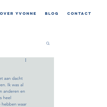
Over Yvonne
Blog
Contact
et aan dacht 
n. Ik was al 
an anderen en 
s heel 
te hebben waar 