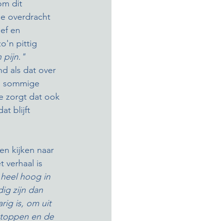
om dit 
de overdracht 
ef en 
'n pittig 
 pijn."
d als dat over 
n sommige 
e zorgt dat ook 
t blijft 
en kijken naar 
 verhaal is 
 heel hoog in 
ig zijn dan 
rig is, om uit 
rstoppen en de 