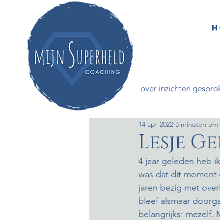
H
All Posts
over inzichten gespro
14 apr 2022
3 minuten om 
Lesje G
4 jaar geleden heb i
was dat dit moment e
jaren bezig met ove
bleef alsmaar doorgaa
belangrijks: mezelf.