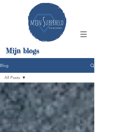
Mijn blogs
Blog
All Posts
All Posts
over
inzichten
gesproken
theorie in
de praktijk
persoonlijk