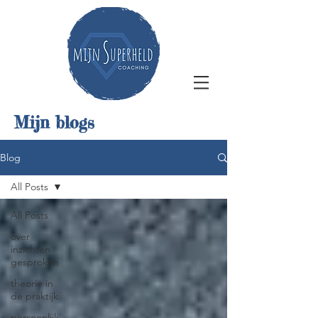
Mijn blogs
Blog
All Posts
All Posts
over
inzichten
gesproken
theorie in
de praktijk
persoonlijk