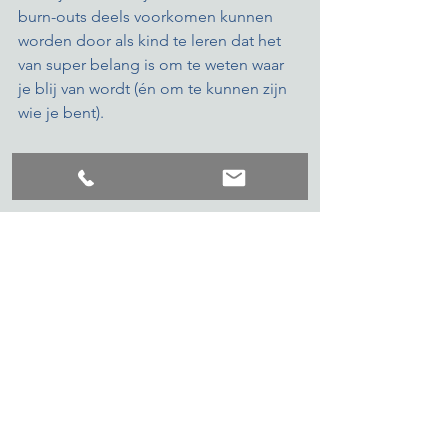
burn-outs deels voorkomen kunnen 
worden door als kind te leren dat het 
van super belang is om te weten waar 
je blij van wordt (én om te kunnen zijn 
wie je bent).
Lees meer over Mijn Superhelden Club
Lees meer over Yvonne
#waarwordjeblijvan
#zijnwiejebent
#inzichten
#mijnsuperheld
#Schatgravers
energie
snelle denkers
kindercoaching
inzichten
talentontwikkeling
voelen
over inzichten gesproken