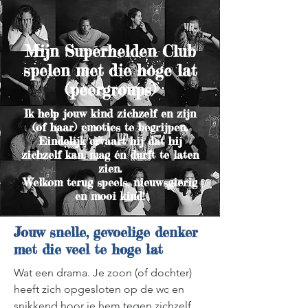
Mijn Superhelden Club
spelen met die hoge lat
(peergroups)
Ik help jouw kind zichzelf en zijn
(of haar) emoties te begrijpen.
Eindelijk ervaart hij dat hij
zichzelf kan, mag én durft te laten
zien.
Welkom terug speels, nieuwsgierig
en mooi kind!
Jouw snelle, gevoelige denker
met die veel te hoge lat
Wat een drama. Je zoon (of dochter)
heeft zich opgesloten op de wc en
snikkend hoor je hem tegen zichzelf