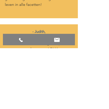
leven in alle facetten!
- Judith,
moeder van 7-jarige zoon -
Wat een creatieve, luchtige aanpak
voor zware onderwerpen! Bij Yvonne
kom je terecht in een warm bad waarin
je moeiteloos kwetsbaar durft te zijn en
zo jezelf kan verbazen door je eigen
superheld te worden!
Wat doe ik niet: