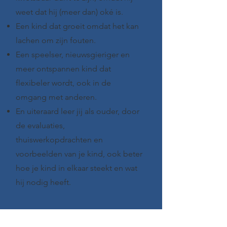
weet dat hij (meer dan) oké is.
Een kind dat groeit omdat het kan
lachen om zijn fouten.
Een speelser, nieuwsgieriger en
meer ontspannen kind dat
flexibeler wordt, ook in de
omgang met anderen.
En uiteraard leer jij als ouder, door
de evaluaties,
thuiswerkopdrachten en
voorbeelden van je kind, ook beter
hoe je kind in elkaar steekt en wat
hij nodig heeft.