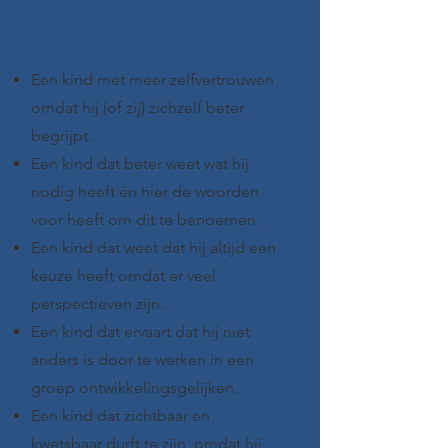
Superhelden Club je
kind oplevert
Een kind met meer zelfvertrouwen
omdat hij (of zij) zichzelf beter
begrijpt.
Een kind dat beter weet wat hij
nodig heeft én hier de woorden
voor heeft om dit te benoemen.
Een kind dat weet dat hij altijd een
keuze heeft omdat er veel
perspectieven zijn.
Een kind dat ervaart dat hij niet
anders is door te werken in een
groep ontwikkelingsgelijken.
Een kind dat zichtbaar en
kwetsbaar durft te zijn, omdat hij