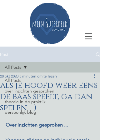
Post
All Posts
28 okt 2020
3 minuten om te lezen
All Posts
als je hoofd weer eens
over inzichten gesproken
de baas speelt, ga dan
theorie in de praktijk
spelen :-)
persoonlijk blog
Over inzichten gesproken ...
Vandaag, tijdens de individuele sessie 