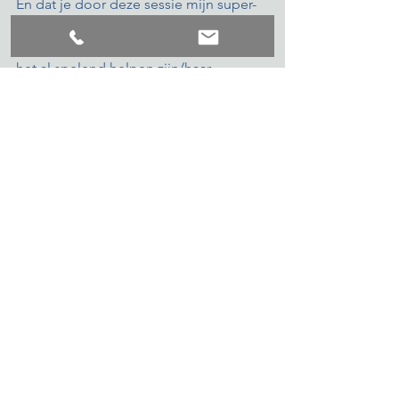
En dat je door deze sessie mijn super-
super-blij-maker weer hebt bevestigd: 
een stukje meelopen met een kind en 
het al spelend helpen zijn/haar 
superkrachten naar boven te toveren. 
Lees meer over Mijn Superheld Club
Lees meer over Yvonne
#mezelfmogenzijn
#zijnwiejebent
#spelen
#uitjehoofdinjelijf
hoogsensitiviteit
hoogbegaafdheid
voelen
inzichten
talentontwikkeling
kindercoaching
over inzichten gesproken