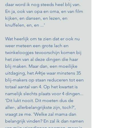
daar word ik nog steeds heel blij van. 
En ja, ook van opa en oma, en van film 
kijken, en dansen, en lezen, en 
knuffelen, en, en ...'   
Wat heerlijk om te zien dat er ook nu 
weer meteen een grote lach en 
twinkeloogjes tevoorschijn komen bij 
het zien van al deze dingen die haar 
blij maken. Maar dan, een moeilijke 
uitdaging, het A4tje waar minstens 35 
blij-makers op staan reduceren tot een 
totaal aantal van 4. Op het kwartet is 
namelijk slechts plaats voor 4 dingen... 
'Dit lukt nooit. Dit moeten dus de 
aller-, allerbelangrijkste zijn, toch?', 
vraagt ze me. 'Welke zal mama dan 
belangrijk vinden? En zal ik dan namen 
van mijn vriendinnen noemen, maar ja 