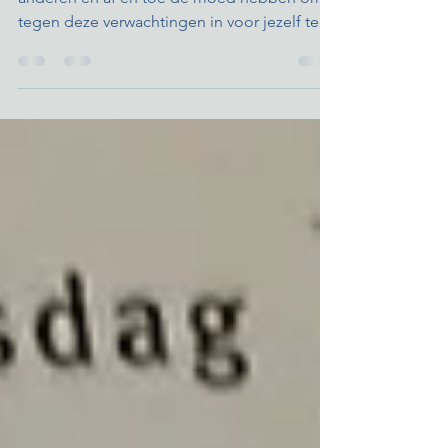
Over worstelen met de verwachtingen van
anderen en af en toe de moed hebben om
tegen deze verwachtingen in voor jezelf te
kiezen.