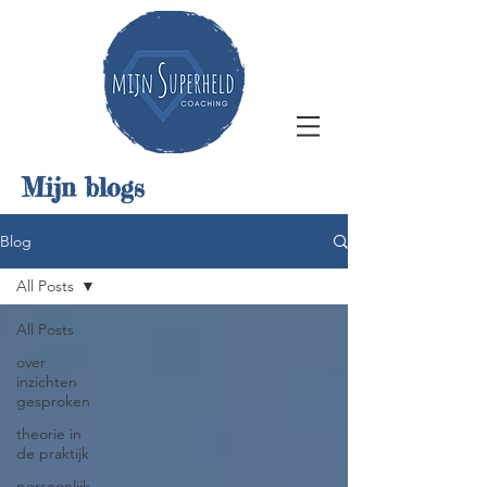
Mijn blogs
Blog
All Posts
All Posts
over
inzichten
gesproken
theorie in
de praktijk
persoonlijk