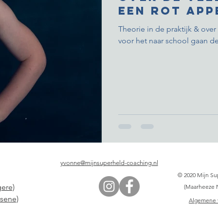
een rot app
Theorie in de praktijk & ove
voor het naar school gaan de
yvonne@mijnsuperheld-coaching.nl
© 2020 Mijn Su
gere)
(Maarheeze 
ssene)
Algemene 