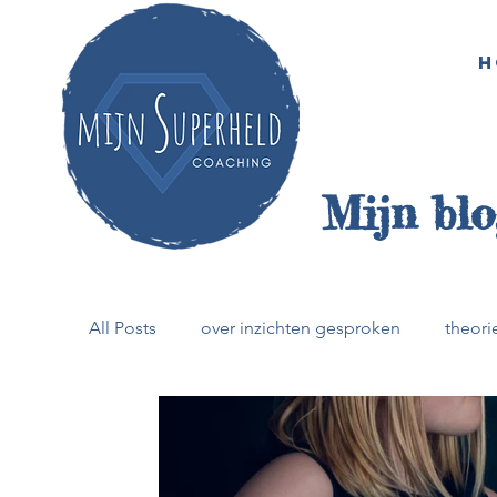
H
Mijn blo
All Posts
over inzichten gesproken
theorie