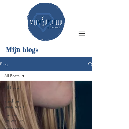
Mijn blogs
Blog
All Posts
All Posts
over
inzichten
gesproken
theorie in
de praktijk
persoonlijk