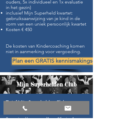
ouders, 5x individueel en 1x evaluatie
in het gezin)
inclusief Mijn Superheld kwartet:
gebruiksaanwijzing van je kind in de
vorm van een uniek persoonlijk kwartet
Kosten € 450
De kosten van Kindercoaching komen
niet in aanmerking voor vergoeding.
Plan een GRATIS kennismakingsgesprek
Mijn Superhelden Club
Tarief Mijn Superhelden Club
(groepstraining)
8 sessies (6x groep (1uur 15min, 1x
individueel (1 uur) en 1x afsluiting in
het gezin (1 uur))