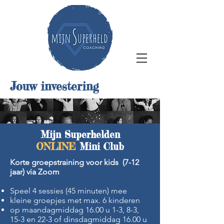
Jouw investering
Mijn Superhelden
ONLINE
Mini Club
Korte groepstraining voor kids (7-12
jaar) via Zoom
Speel 4 sessies (45 minuten) mee
kleine groepjes met max. 6 kinderen
op maandagmiddag 16.00 u 1-3, 8-3,
15-3 en 22-3 of dinsdagmiddag 16.00 u