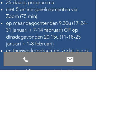
35-daags programma
met 5 online speelmomenten via
Zoom (75 min)
op maandagochtenden 9.30u (17-24-
31 januari + 7-14 februari) OF op
dinsdagavonden 20.15u
(11-18-25
januari + 1-8 februari)
en thuiswerkopdrachten, zodat je ook
tussen de sessies door blijft flateren
en schateren
maximaal 8 personen in de club
Prijs € 139 (incl. BTW)
Ja, ik meld me aan!