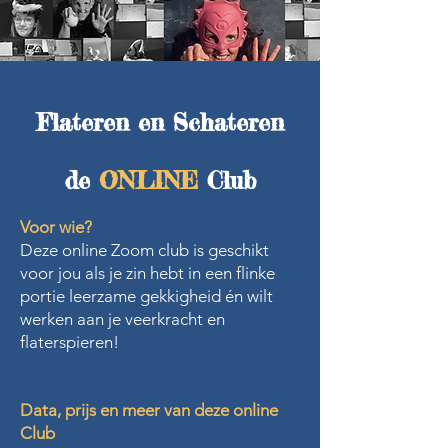
Flateren en Schateren
de
ONLINE
Club
Voor wie?
Deze online Zoom club is geschikt
voor jou als je zin hebt in een flinke
portie leerzame gekkigheid én wilt
werken aan je veerkracht en
flaterspieren!
​Data, prijs en meer van deze online
Club