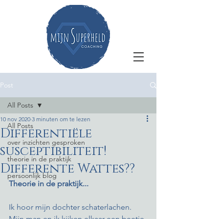
Post
All Posts
10 nov 2020
3 minuten om te lezen
All Posts
Differentiële
over inzichten gesproken
susceptibiliteit!
theorie in de praktijk
Differente Wattes??
persoonlijk blog
Theorie in de praktijk...
Ik hoor mijn dochter schaterlachen. 
Mijn man en ik kijken elkaar een beetje 